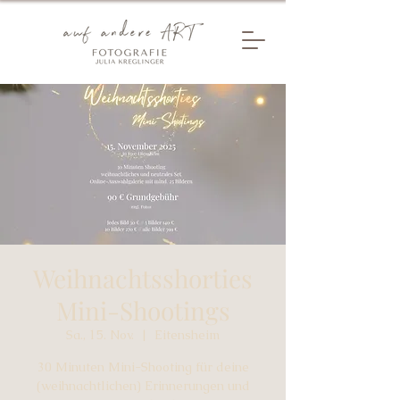
Weihnachtsshorties
Mini-Shootings
Sa., 15. Nov.
  |  
Eitensheim
30 Minuten Mini-Shooting für deine
(weihnachtlichen) Erinnerungen und